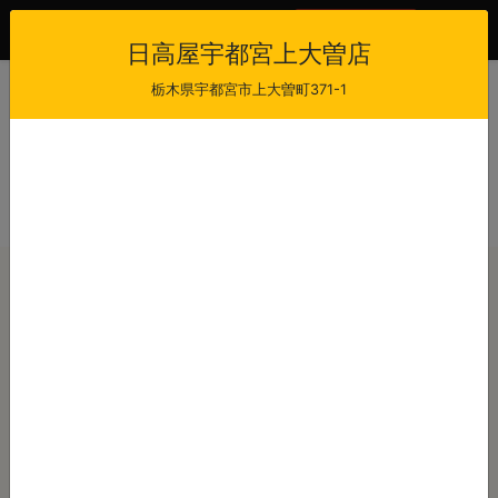
会員登録
ログイン
日高屋宇都宮上大曽店
栃木県宇都宮市上大曽町371-1
日高屋宇都宮上大曽店
当日注文受付時間
受け取り可能時間
11:00 - 21:00
11:30 - 21:30
最短出来上がり時間
店休日
-
-
注文から
分後
本日のご注文
（現在は受付しておりません）