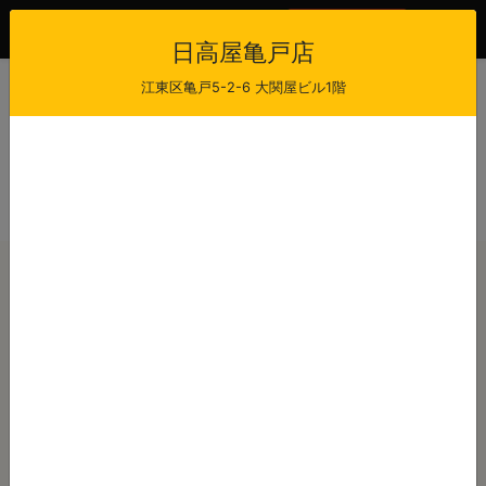
会員登録
ログイン
日高屋亀戸店
江東区亀戸5-2-6 大関屋ビル1階
日高屋亀戸店
当日注文受付時間
受け取り可能時間
11:00 - 21:00
11:30 - 21:30
最短出来上がり時間
店休日
30
-
注文から
分後
本日のご注文