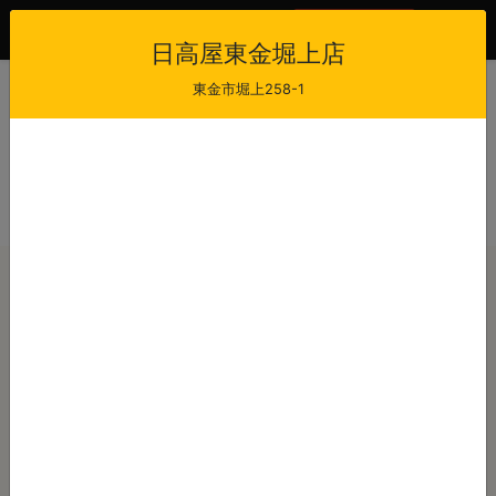
会員登録
ログイン
日高屋東金堀上店
東金市堀上258-1
日高屋東金堀上店
当日注文受付時間
受け取り可能時間
11:00 - 21:00
11:30 - 21:30
最短出来上がり時間
店休日
30
-
注文から
分後
本日のご注文