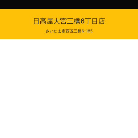
日高屋大宮三橋6丁目店
さいたま市西区三橋6-185
大宮三橋6丁目店
文受付時間
受け取り可能時間
最短出来上がり時間
店休