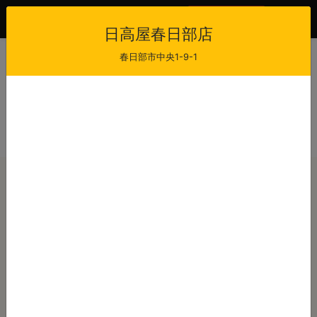
会員登録
ログイン
日高屋春日部店
春日部市中央1-9-1
日高屋春日部店
当日注文受付時間
受け取り可能時間
11:00 - 21:00
11:30 - 21:30
最短出来上がり時間
店休日
15
-
注文から
分後
本日のご注文