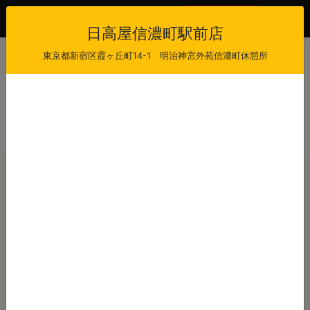
会員登録
ログイン
日高屋信濃町駅前店
東京都新宿区霞ヶ丘町14-1 明治神宮外苑信濃町休憩所
日高屋信濃町駅前店
当日注文受付時間
受け取り可能時間
11:00 - 21:00
11:30 - 21:30
最短出来上がり時間
店休日
30
-
注文から
分後
本日のご注文