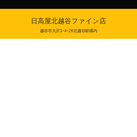
日高屋北越谷ファイン店
越谷市大沢3-4-26北越谷駅構内
北越谷ファイン店
文受付時間
受け取り可能時間
最短出来上がり時間
店休