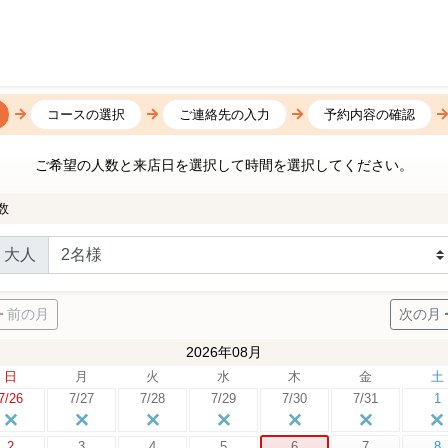
コースの選択
ご連絡先の入力
予約内容の確認
ご希望の人数と来店日を選択して時間を選択してください。
数
大人
前の月
次の月
2026年08月
日
月
火
水
木
金
土
7/26
7/27
7/28
7/29
7/30
7/31
1
2
3
4
5
6
7
8